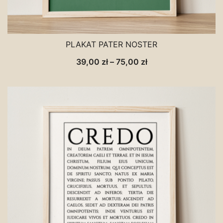
PLAKAT PATER NOSTER
Zakres
39,00
zł
–
75,00
zł
cen:
od
39,00 zł
do
75,00 zł