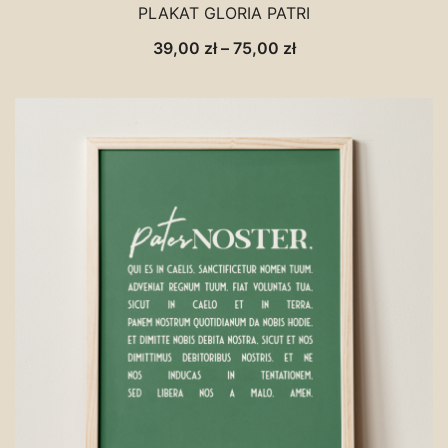
PLAKAT GLORIA PATRI
Zakres
39,00
zł
–
75,00
zł
cen:
od
39,00 zł
do
75,00 zł