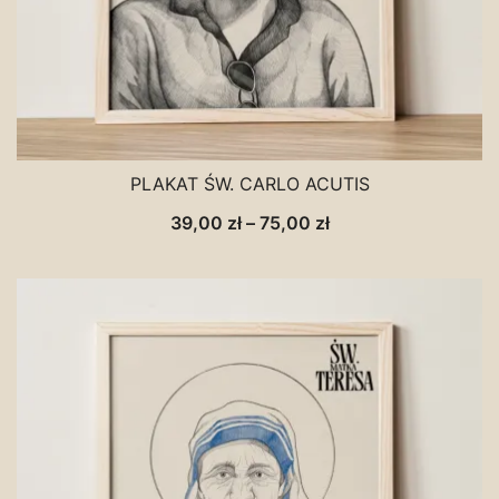
PLAKAT ŚW. CARLO ACUTIS
Zakres
39,00
zł
–
75,00
zł
cen:
od
39,00 zł
do
75,00 zł