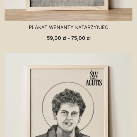
PLAKAT WENANTY KATARZYNIEC
Zakres
59,00
zł
–
75,00
zł
cen:
od
59,00 zł
do
75,00 zł