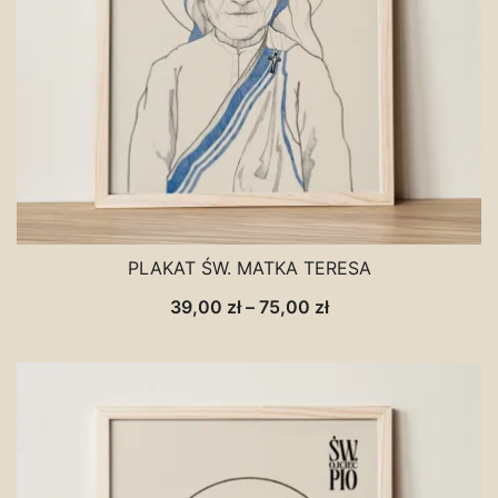
PLAKAT ŚW. MATKA TERESA
Zakres
39,00
zł
–
75,00
zł
cen:
od
39,00 zł
do
75,00 zł