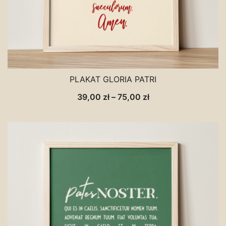
PLAKAT GLORIA PATRI
Zakres
39,00
zł
–
75,00
zł
cen:
od
39,00 zł
do
75,00 zł