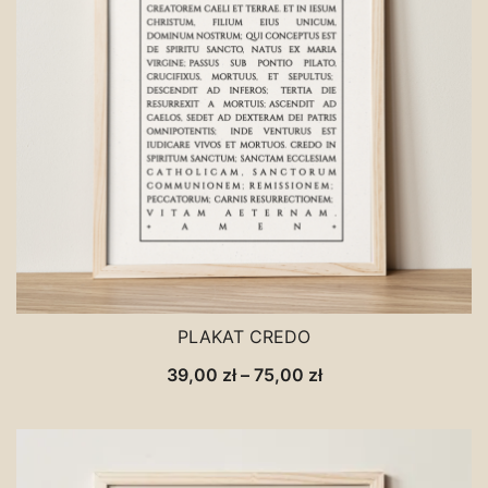
PLAKAT CREDO
Zakres
39,00
zł
–
75,00
zł
cen:
od
39,00 zł
do