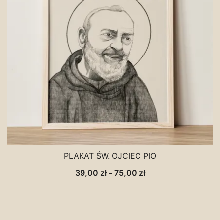
PLAKAT ŚW. OJCIEC PIO
Zakres
39,00
zł
–
75,00
zł
cen:
od
39,00 zł