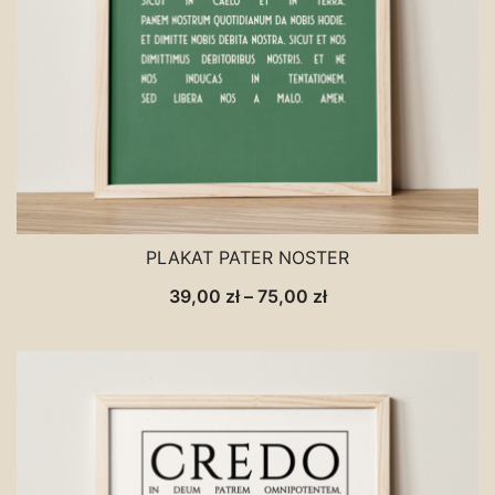
PLAKAT PATER NOSTER
Zakres
39,00
zł
–
75,00
zł
cen:
od
39,00 zł
do
75,00 zł