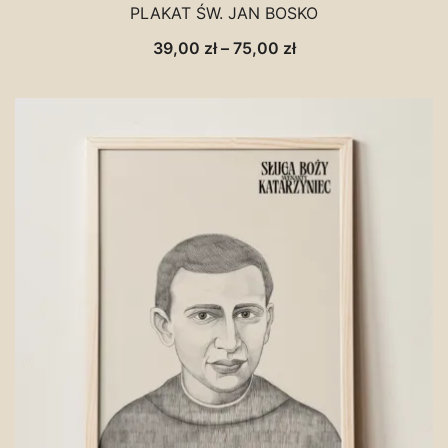
PLAKAT ŚW. JAN BOSKO
Zakres
39,00
zł
–
75,00
zł
cen:
od
39,00 zł
do
75,00 zł