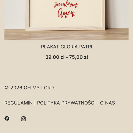
PLAKAT GLORIA PATRI
Zakres
39,00
zł
–
75,00
zł
cen:
od
39,00 zł
© 2026 OH MY LORD.
do
75,00 zł
REGULAMIN
|
POLITYKA PRYWATNOŚCI
|
O NAS