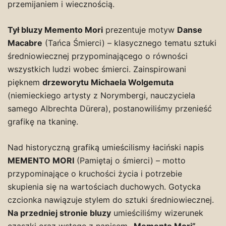
przemijaniem i wiecznością.
Tył bluzy Memento Mori
prezentuje motyw
Danse
Macabre
(Tańca Śmierci) – klasycznego tematu sztuki
średniowiecznej przypominającego o równości
wszystkich ludzi wobec śmierci. Zainspirowani
pięknem
drzeworytu Michaela Wolgemuta
(niemieckiego artysty z Norymbergi, nauczyciela
samego Albrechta Dürera), postanowiliśmy przenieść
grafikę na tkaninę.
Nad historyczną grafiką umieścilismy łaciński napis
MEMENTO MORI
(Pamiętaj o śmierci) – motto
przypominające o kruchości życia i potrzebie
skupienia się na wartościach duchowych. Gotycka
czcionka nawiązuje stylem do sztuki średniowiecznej.
Na przedniej stronie bluzy
umieściliśmy wizerunek
czaszki oraz wstęgę z napisem
„Memento Mori”
.