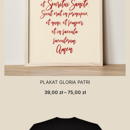
PLAKAT GLORIA PATRI
Zakres
39,00
zł
–
75,00
zł
cen:
od
39,00 zł
do
75,00 zł